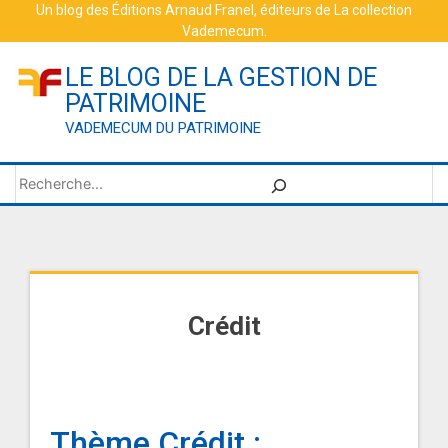
Skip
Un blog des
Éditions Arnaud Franel
, éditeurs de
La collection
Vademecum
.
to
content
LE BLOG DE LA GESTION DE
PATRIMOINE
VADEMECUM DU PATRIMOINE
Rechercher
Crédit
Thème Crédit :