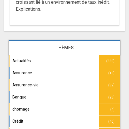
croissant lié à un environnement de taux inédit.
Explications.
THÈMES
Actualités
(330)
Assurance
(13)
Assurance-vie
(32)
Banque
(28)
chomage
(4)
Crédit
(40)