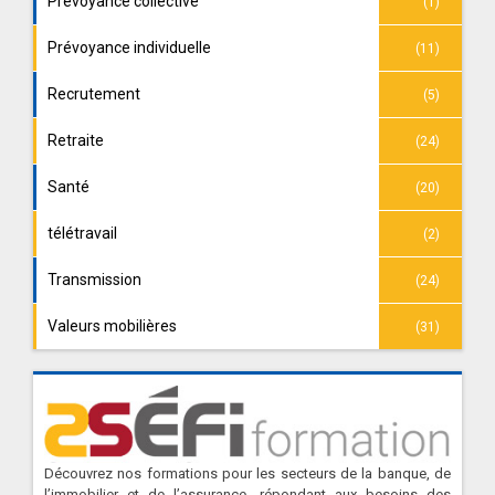
Prévoyance collective
(1)
Prévoyance individuelle
(11)
Recrutement
(5)
Retraite
(24)
Santé
(20)
télétravail
(2)
Transmission
(24)
Valeurs mobilières
(31)
Découvrez nos formations pour les secteurs de la banque, de
l’immobilier et de l’assurance, répondant aux besoins des