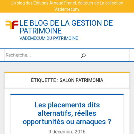
Skip
Un blog des
Éditions Arnaud Franel
, éditeurs de
La collection
Vademecum
.
to
content
LE BLOG DE LA GESTION DE
PATRIMOINE
VADEMECUM DU PATRIMOINE
Rechercher
ÉTIQUETTE :
SALON PATRIMONIA
Les placements dits
alternatifs, réelles
opportunités ou arnaques ?
9 décembre 2016