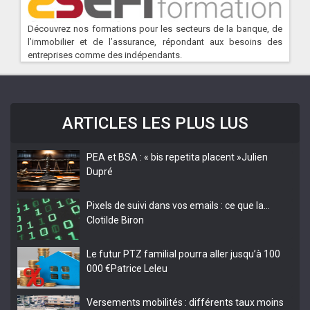
Découvrez nos formations pour les secteurs de la banque, de
l’immobilier et de l’assurance, répondant aux besoins des
entreprises comme des indépendants.
ARTICLES LES PLUS LUS
PEA et BSA : « bis repetita placent »
Julien
Dupré
Pixels de suivi dans vos emails : ce que la…
Clotilde Biron
Le futur PTZ familial pourra aller jusqu’à 100
000 €
Patrice Leleu
Versements mobilités : différents taux moins