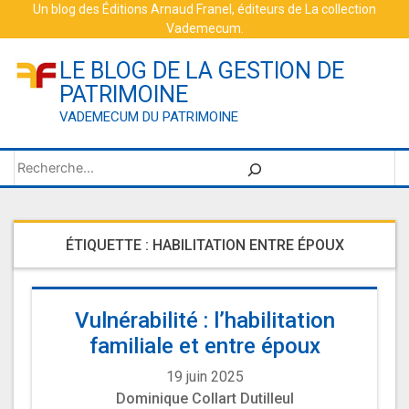
Skip
Un blog des
Éditions Arnaud Franel
, éditeurs de
La collection
Vademecum
.
to
content
LE BLOG DE LA GESTION DE
PATRIMOINE
VADEMECUM DU PATRIMOINE
Rechercher
ÉTIQUETTE :
HABILITATION ENTRE ÉPOUX
Vulnérabilité : l’habilitation
familiale et entre époux
19 juin 2025
Dominique Collart Dutilleul