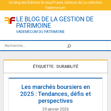
Skip
Un blog des
Éditions Arnaud Franel
, éditeurs de
La collection
Vademecum
.
to
content
LE BLOG DE LA GESTION DE
PATRIMOINE
VADEMECUM DU PATRIMOINE
Rechercher
ÉTIQUETTE :
DURABILITÉ
Les marchés boursiers en
2025 : Tendances, défis et
perspectives
29 janvier 2026