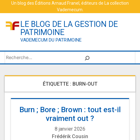
Skip
Un blog des
Éditions Arnaud Franel
, éditeurs de
La collection
Vademecum
.
to
content
LE BLOG DE LA GESTION DE
PATRIMOINE
VADEMECUM DU PATRIMOINE
Rechercher
ÉTIQUETTE :
BURN-OUT
Burn ; Bore ; Brown : tout est-il
vraiment out ?
8 janvier 2026
Frédérik Cousin