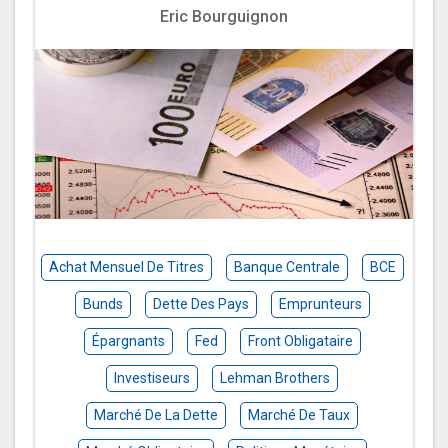
Eric Bourguignon
Achat Mensuel De Titres
Banque Centrale
BCE
Bunds
Dette Des Pays
Emprunteurs
Épargnants
Fed
Front Obligataire
Investiseurs
Lehman Brothers
Marché De La Dette
Marché De Taux