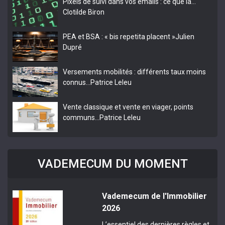
Pixels de suivi dans vos emails : ce que la…
Clotilde Biron
PEA et BSA : « bis repetita placent »
Julien
Dupré
Versements mobilités : différents taux moins
connus…
Patrice Leleu
Vente classique et vente en viager, points
communs…
Patrice Leleu
VADEMECUM DU MOMENT
Vademecum de l'Immobilier
2026
L’essentiel des dernières règles et