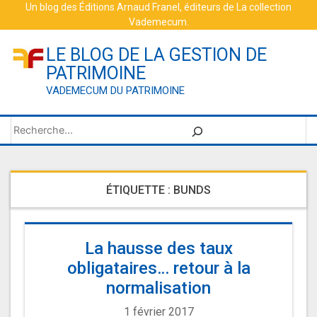
Skip
Un blog des
Éditions Arnaud Franel
, éditeurs de
La collection
Vademecum
.
to
content
LE BLOG DE LA GESTION DE
PATRIMOINE
VADEMECUM DU PATRIMOINE
Rechercher
ÉTIQUETTE :
BUNDS
La hausse des taux
obligataires… retour à la
normalisation
1 février 2017