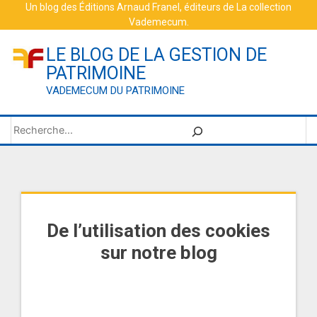
Skip
Un blog des
Éditions Arnaud Franel
, éditeurs de
La collection
Vademecum
.
to
content
LE BLOG DE LA GESTION DE
PATRIMOINE
VADEMECUM DU PATRIMOINE
Rechercher
De l’utilisation des cookies
sur notre blog