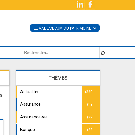
LE VADEMECUM DU PATRIMOINE
<
ACHETER LE LIVRE
SUPPLÉMENTS
Rechercher
THÈMES
Actualités
(330)
ds
Assurance
(13)
Assurance-vie
(32)
Banque
(28)