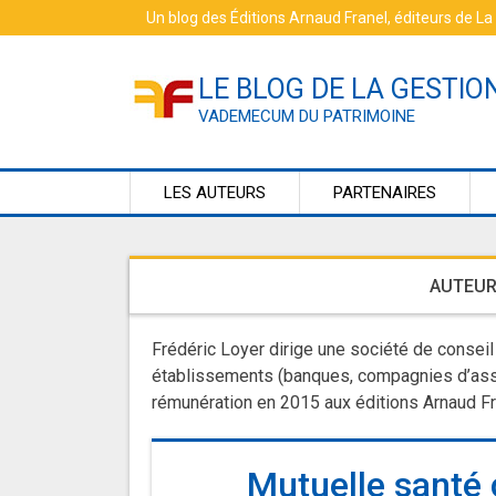
Skip
Un blog des
Éditions Arnaud Franel
, éditeurs de
La
to
content
LE BLOG DE LA GESTIO
VADEMECUM DU PATRIMOINE
LES AUTEURS
PARTENAIRES
AUTEUR
Frédéric Loyer dirige une société de conseil
établissements (banques, compagnies d’ass
rémunération en 2015 aux éditions Arnaud Fr
Mutuelle santé 