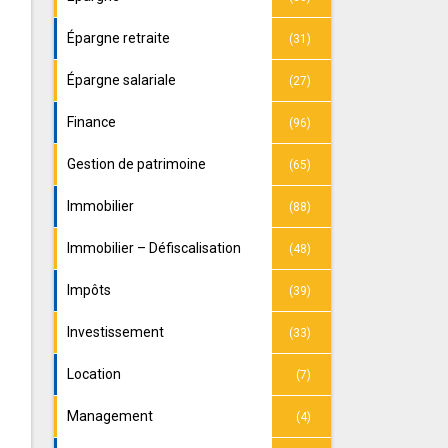
Épargne retraite
(31)
Épargne salariale
(27)
Finance
(96)
Gestion de patrimoine
(65)
Immobilier
(88)
Immobilier – Défiscalisation
(48)
Impôts
(39)
Investissement
(33)
Location
(7)
Management
(4)