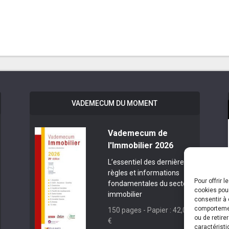
VADEMECUM DU MOMENT
Vademecum de
l'Immobilier 2026
L’essentiel des dernières
règles et informations
Pour offrir 
fondamentales du secteur
cookies pour
immobilier
consentir à 
comportement
150 pages - Papier : 42,00
ou de retire
€
caractéristi