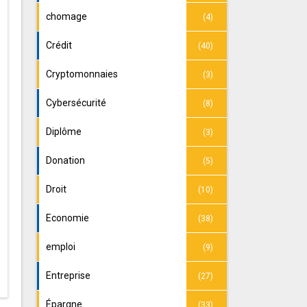
chomage
(4)
Crédit
(40)
Cryptomonnaies
(3)
Cybersécurité
(8)
Diplôme
(3)
Donation
(5)
Droit
(10)
Economie
(38)
emploi
(9)
Entreprise
(27)
Épargne
(33)