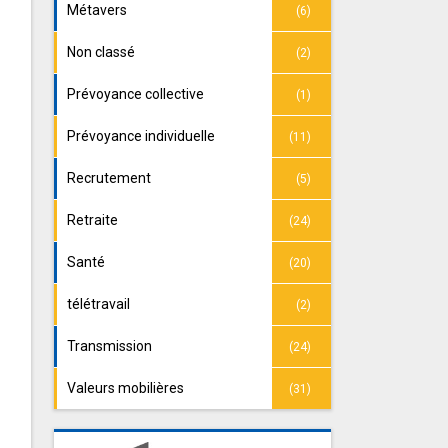
Métavers
(6)
Non classé
(2)
Prévoyance collective
(1)
Prévoyance individuelle
(11)
Recrutement
(5)
Retraite
(24)
Santé
(20)
télétravail
(2)
Transmission
(24)
Valeurs mobilières
(31)