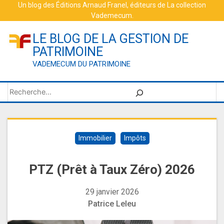
Skip
Un blog des
Éditions Arnaud Franel
, éditeurs de
La collection
Vademecum
.
to
content
LE BLOG DE LA GESTION DE
PATRIMOINE
VADEMECUM DU PATRIMOINE
Rechercher
Immobilier
Impôts
PTZ (Prêt à Taux Zéro) 2026
29 janvier 2026
Patrice Leleu