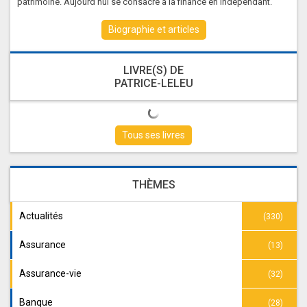
patrimoine. Aujourd’hui se consacre à la finance en indépendant.
Biographie et articles
LIVRE(S) DE
PATRICE-LELEU
Tous ses livres
THÈMES
Actualités
(330)
Assurance
(13)
Assurance-vie
(32)
Banque
(28)