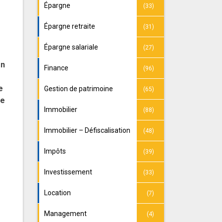
Épargne
(33)
Épargne retraite
(31)
Épargne salariale
(27)
en
Finance
(96)
e
Gestion de patrimoine
(65)
ne
Immobilier
(88)
Immobilier – Défiscalisation
(48)
Impôts
(39)
Investissement
(33)
Location
(7)
Management
(4)