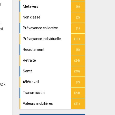
s
Métavers
(6)
Non classé
(2)
e
Prévoyance collective
(1)
nt
Prévoyance individuelle
(11)
Recrutement
(5)
Retraite
(24)
Santé
(20)
télétravail
(2)
027.
Transmission
(24)
Valeurs mobilières
(31)