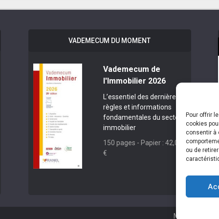
VADEMECUM DU MOMENT
Vademecum de
l'Immobilier 2026
L’essentiel des dernières
règles et informations
Pour offrir 
fondamentales du secteur
cookies pour
immobilier
consentir à 
comportement
150 pages - Papier : 42,00
ou de retire
€
caractéristi
Ac
Mentions léga