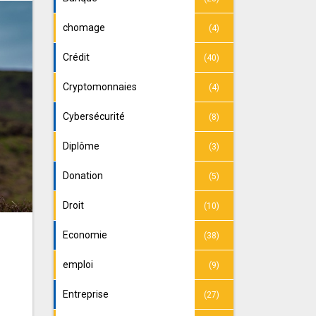
chomage
(4)
Crédit
(40)
Cryptomonnaies
(4)
Cybersécurité
(8)
Diplôme
(3)
Donation
(5)
Droit
(10)
Economie
(38)
emploi
(9)
Entreprise
(27)