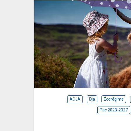
ACJA
Dja
Écorégime
Pac 2023-2027