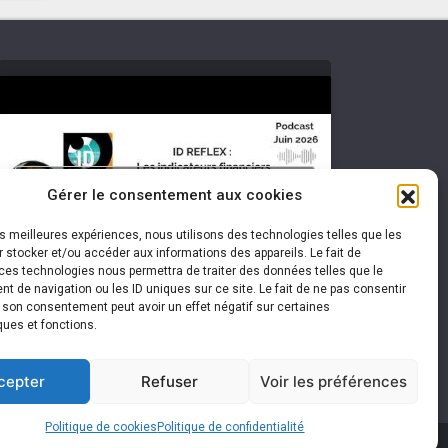
Cliquez pour accepter les cookies
Gérer le consentement aux cookies
marketing et activer ce contenu
les meilleures expériences, nous utilisons des technologies telles que les
 stocker et/ou accéder aux informations des appareils. Le fait de
ces technologies nous permettra de traiter des données telles que le
 de navigation ou les ID uniques sur ce site. Le fait de ne pas consentir
r son consentement peut avoir un effet négatif sur certaines
ques et fonctions.
cepter
Refuser
Voir les préférences
Politique de cookies
Politique de confidentialité
les
|
Politique de confidentialité
|
Plan du site
|
Contact