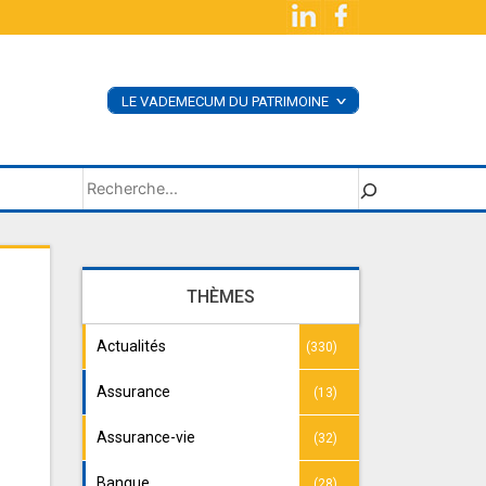
LE VADEMECUM DU PATRIMOINE
<
ACHETER LE LIVRE
SUPPLÉMENTS
Rechercher
THÈMES
Actualités
(330)
Assurance
(13)
Assurance-vie
(32)
Banque
(28)