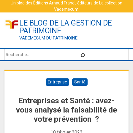
Skip
Un blog des
Éditions Arnaud Franel
, éditeurs de
La collection
Vademecum
.
to
content
LE BLOG DE LA GESTION DE
PATRIMOINE
VADEMECUM DU PATRIMOINE
Rechercher
Entreprise
Santé
Entreprises et Santé : avez-
vous analysé la faisabilité de
votre prévention ?
10 février 2022