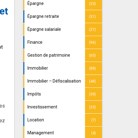
Épargne
(33)
et
Épargne retraite
(31)
Épargne salariale
(27)
Finance
(96)
nt
Gestion de patrimoine
(65)
Immobilier
(88)
Immobilier – Défiscalisation
(48)
Impôts
(39)
les
Investissement
(33)
Location
rez
(7)
Management
(4)