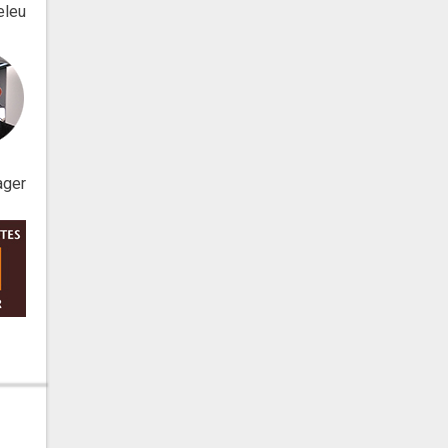
eleu
ager