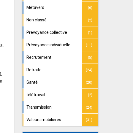
Métavers
(6)
Non classé
(2)
Prévoyance collective
(1)
Prévoyance individuelle
s,
(11)
Recrutement
(5)
Retraite
(24)
),
ur
Santé
(20)
télétravail
(2)
Transmission
(24)
Valeurs mobilières
(31)