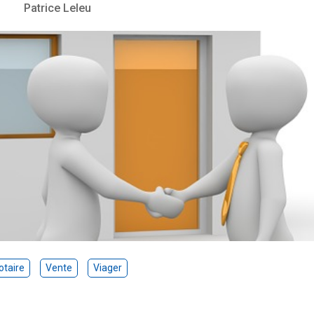
Patrice Leleu
otaire
Vente
Viager