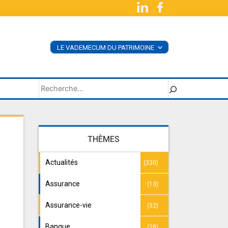
LE VADEMECUM DU PATRIMOINE
<
ACHETER LE LIVRE
SUPPLÉMENTS
Rechercher
THÈMES
Actualités
(330)
Assurance
(13)
Assurance-vie
(32)
Banque
(28)