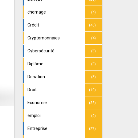
chomage
(4)
Crédit
(40)
Cryptomonnaies
(4)
Cybersécurité
(8)
Diplôme
(3)
Donation
(5)
Droit
(10)
Economie
(38)
emploi
(9)
Entreprise
(27)