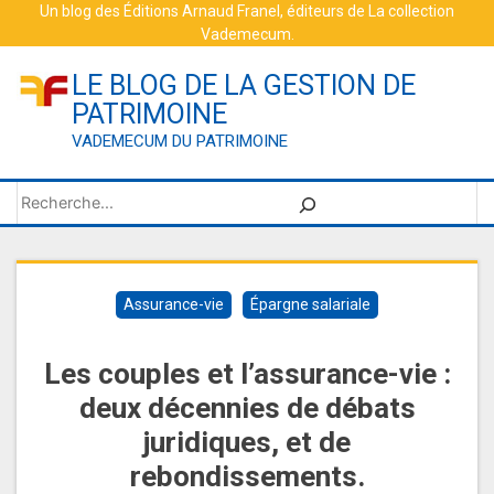
Skip
Un blog des
Éditions Arnaud Franel
, éditeurs de
La collection
Vademecum
.
to
content
LE BLOG DE LA GESTION DE
PATRIMOINE
VADEMECUM DU PATRIMOINE
Rechercher
Assurance-vie
Épargne salariale
Les couples et l’assurance-vie :
deux décennies de débats
juridiques, et de
rebondissements.