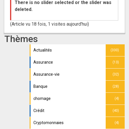
There is no slider selected or the slider was
deleted.
(Article vu 18 fois, 1 visites aujourd'hui)
Thèmes
Actualités
(330)
Assurance
(13)
Assurance-vie
(32)
Banque
(28)
chomage
(4)
Crédit
(40)
Cryptomonnaies
(4)