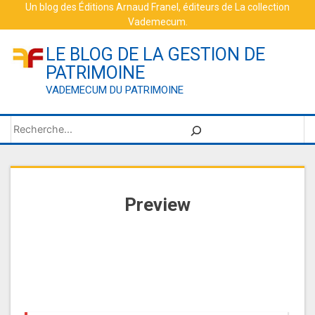
Skip
Un blog des
Éditions Arnaud Franel
, éditeurs de
La collection
Vademecum
.
to
content
LE BLOG DE LA GESTION DE
PATRIMOINE
VADEMECUM DU PATRIMOINE
Rechercher
Preview