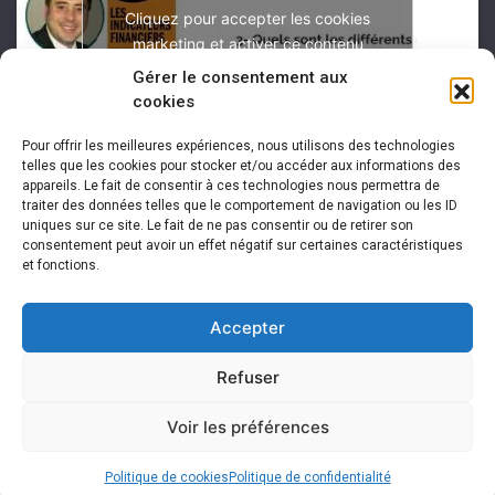
Cliquez pour accepter les cookies
marketing et activer ce contenu
Gérer le consentement aux
cookies
Pour offrir les meilleures expériences, nous utilisons des technologies
telles que les cookies pour stocker et/ou accéder aux informations des
appareils. Le fait de consentir à ces technologies nous permettra de
traiter des données telles que le comportement de navigation ou les ID
uniques sur ce site. Le fait de ne pas consentir ou de retirer son
consentement peut avoir un effet négatif sur certaines caractéristiques
et fonctions.
Accepter
Refuser
Voir les préférences
Copyright 2026 -
Arnaud Franel Éditions
Politique de cookies
Politique de confidentialité
Mentions légales
|
Politique de confidentialité
|
Plan du site
|
Contact