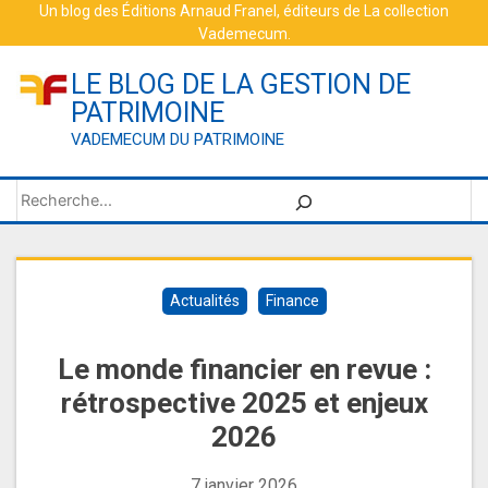
Skip
Un blog des
Éditions Arnaud Franel
, éditeurs de
La collection
Vademecum
.
to
content
LE BLOG DE LA GESTION DE
PATRIMOINE
VADEMECUM DU PATRIMOINE
Rechercher
Actualités
Finance
Le monde financier en revue :
rétrospective 2025 et enjeux
2026
7 janvier 2026