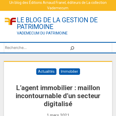
Skip
Un blog des
Éditions Arnaud Franel
, éditeurs de
La collection
Vademecum
.
to
content
LE BLOG DE LA GESTION DE
PATRIMOINE
VADEMECUM DU PATRIMOINE
Rechercher
Actualités
Immobilier
L’agent immobilier : maillon
incontournable d’un secteur
digitalisé
1 mars 2021