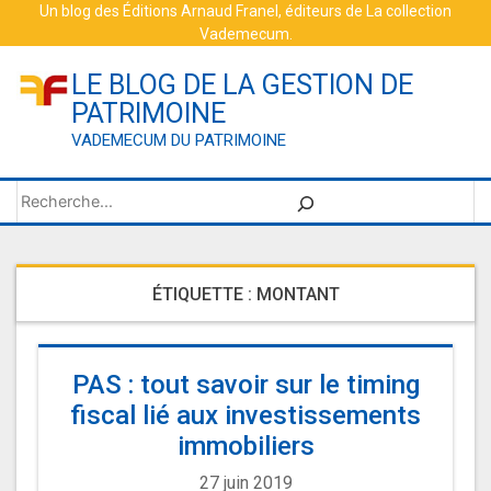
Skip
Un blog des
Éditions Arnaud Franel
, éditeurs de
La collection
Vademecum
.
to
content
LE BLOG DE LA GESTION DE
PATRIMOINE
VADEMECUM DU PATRIMOINE
Rechercher
ÉTIQUETTE :
MONTANT
PAS : tout savoir sur le timing
fiscal lié aux investissements
immobiliers
27 juin 2019