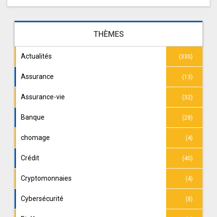
THÈMES
Actualités
(330)
Assurance
(13)
Assurance-vie
(32)
Banque
(28)
chomage
(4)
Crédit
(40)
Cryptomonnaies
(4)
Cybersécurité
(8)